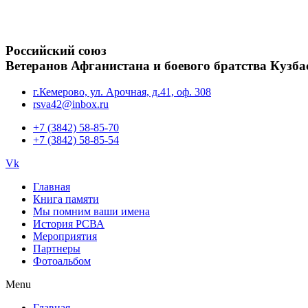
Российский союз
Ветеранов Афганистана и боевого братства Кузба
г.Кемерово, ул. Арочная, д.41, оф. 308
rsva42@inbox.ru
+7 (3842) 58-85-70
+7 (3842) 58-85-54
Vk
Главная
Книга памяти
Мы помним ваши имена
История РСВА
Мероприятия
Партнеры
Фотоальбом
Menu
Главная