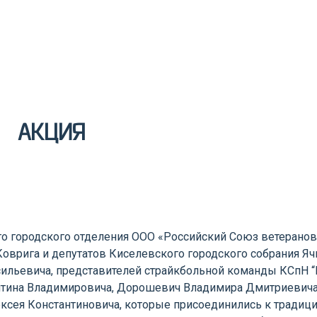
АКЦИЯ
ого городского отделения ООО «Российский Союз ветерано
Коврига и депутатов Киселевского городского собрания Я
ильевича, представителей страйкбольной команды КСпН 
нтина Владимировича, Дорошевич Владимира Дмитриевича
ксея Константиновича, которые присоединились к традиц