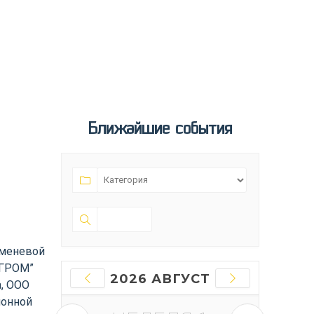
Ближайшие события
в
чменевой
“ГРОМ”
2026 АВГУСТ
, ООО
ионной