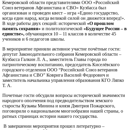
Кемеровской области представителями ООО «Российский
Союз ветеранов Афганистана и СВО» Кузбасса был
организован и проведен квест – игра «Едино государство,
когда един народ, когда великой силой он движется вперед!».
В ходе работы двух секций: исторической
«О прошлом
память сохраняя»
и политологической
«Будущее России – в
единстве»,
обучающиеся 10 – 11 классов в количестве 45
учеников и 6 педагогов школы.
В мероприятие приняли активное участие почётные гости:
депутат Законодательного собрания Кемеровской области –
Кузбасса Галкин Л. А., заместитель Главы города по
патриотическому воспитанию, председатель Киселёвского
городского отделения ООО “Российский Союз ветеранов
Афганистана и СВО” Коврига Василий Федорович и
заместитель начальника управления образования КГО Ляпко
Т. А.
Почетные гости обсудили вопросы исторической значимости
народного ополчения под предводительством земского
старосты Кузьмы Минина и князя Дмитрия Пожарского,
поговорили о национальном многообразии нашей страны, о
ратных страницах истории нашего государства.
В завершении мероприятия прошел литературно –