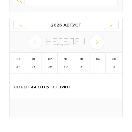
2026 АВГУСТ
НЕДЕЛЯ
1
ПН
ВТ
СР
ЧТ
ПТ
СБ
ВС
27
28
29
30
31
1
2
СОБЫТИЯ ОТСУТСТВУЮТ