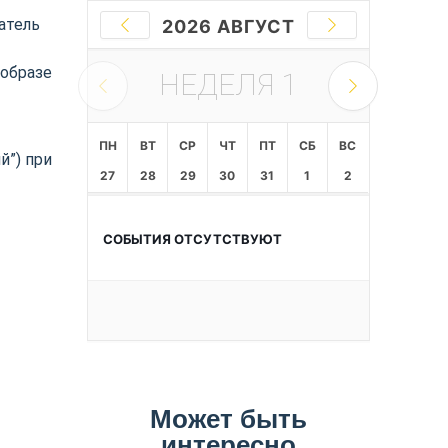
атель
2026 АВГУСТ
 образе
НЕДЕЛЯ
1
ПН
ВТ
СР
ЧТ
ПТ
СБ
ВС
й”) при
27
28
29
30
31
1
2
СОБЫТИЯ ОТСУТСТВУЮТ
Может быть
интересно