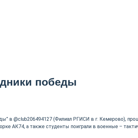
дники победы
ды” в @club206494127 (Филиал РГИСИ в г. Кемерово), про
орке АК74, а также студенты поиграли в военные – такт