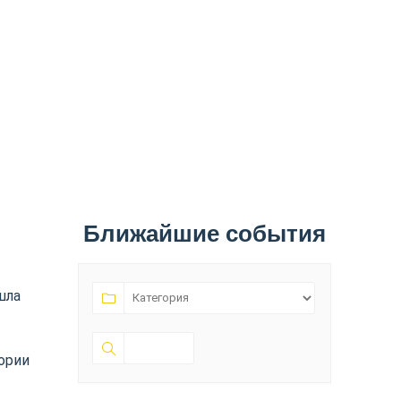
Ближайшие события
шла
тории