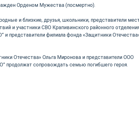
ражден Орденом Мужества (посмертно).
родные и близкие, друзья, школьники, представители мес
твий и участники СВО Крапивинского районного отделени
О” и представители филиала фонда «Защитники Отечества
тники Отечества» Ольга Миронова и представители ООО
О” продолжат сопровождать семью погибшего героя.