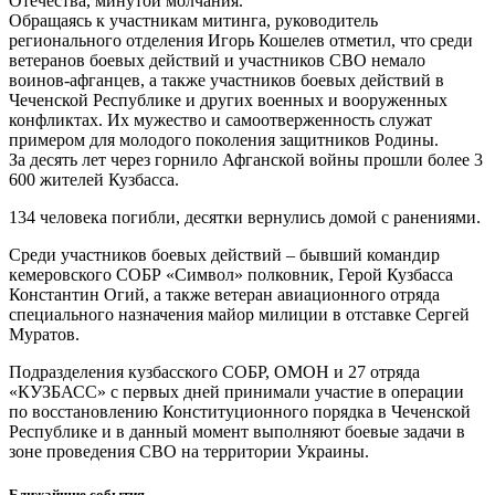
Отечества, минутой молчания.
Обращаясь к участникам митинга, руководитель
регионального отделения Игорь Кошелев отметил, что среди
ветеранов боевых действий и участников СВО немало
воинов-афганцев, а также участников боевых действий в
Чеченской Республике и других военных и вооруженных
конфликтах. Их мужество и самоотверженность служат
примером для молодого поколения защитников Родины.
За десять лет через горнило Афганской войны прошли более 3
600 жителей Кузбасса.
134 человека погибли, десятки вернулись домой с ранениями.
Среди участников боевых действий – бывший командир
кемеровского СОБР «Символ» полковник, Герой Кузбасса
Константин Огий, а также ветеран авиационного отряда
специального назначения майор милиции в отставке Сергей
Муратов.
Подразделения кузбасского СОБР, ОМОН и 27 отряда
«КУЗБАСС» с первых дней принимали участие в операции
по восстановлению Конституционного порядка в Чеченской
Республике и в данный момент выполняют боевые задачи в
зоне проведения СВО на территории Украины.
Ближайшие события