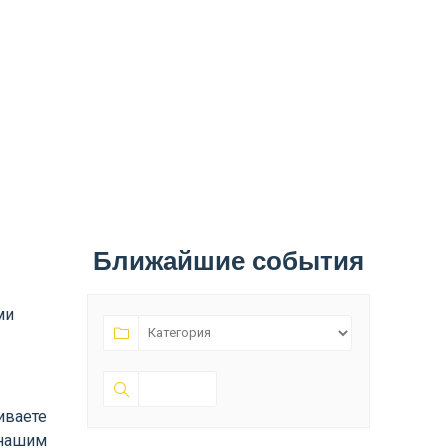
Ближайшие события
ми
и
иваете
 нашим