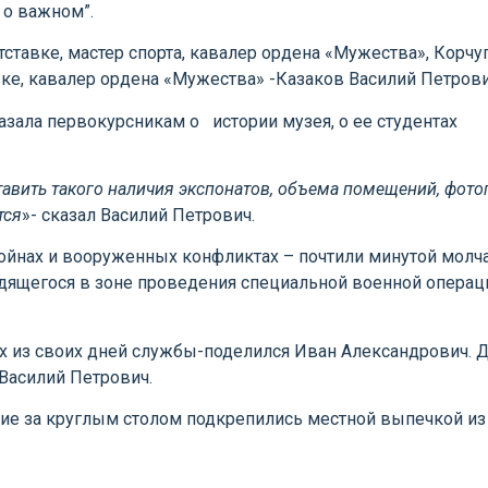
 о важном”.
тставке, мастер спорта, кавалер ордена «Мужества», Корчу
вке, кавалер ордена «Мужества» -Казаков Василий Петро
зала первокурсникам о истории музея, о ее студентах
тавить такого наличия экспонатов, объема помещений, фото
тся
»- сказал Василий Петрович.
йнах и вооруженных конфликтах – почтили минутой молча
одящегося в зоне проведения специальной военной операц
рах из своих дней службы-поделился Иван Александрович. 
-Василий Петрович.
ие за круглым столом подкрепились местной выпечкой из