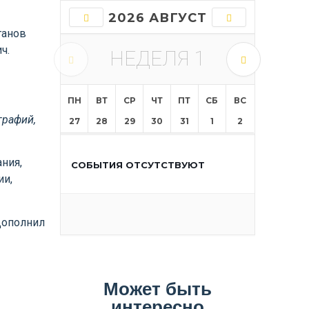
2026 АВГУСТ
ганов
вич.
НЕДЕЛЯ
1
ПН
ВТ
СР
ЧТ
ПТ
СБ
ВС
графий,
27
28
29
30
31
1
2
ния,
СОБЫТИЯ ОТСУТСТВУЮТ
ии,
Дополнил
Может быть
интересно