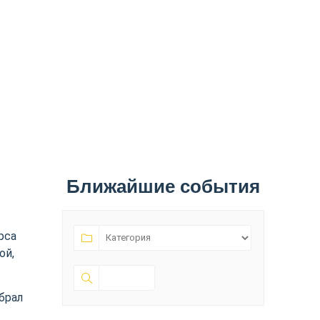
Ближайшие события
рса
ой,
брал