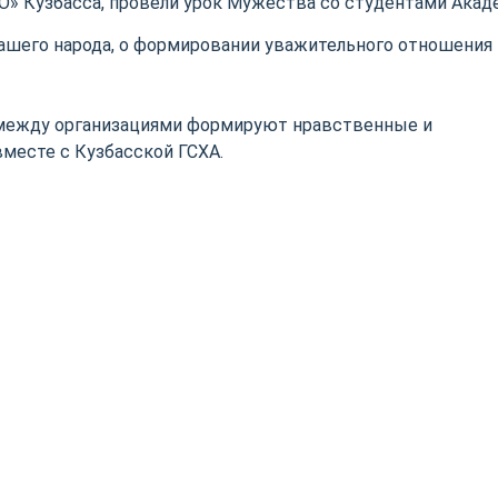
О» Кузбасса, провели урок Мужества со студентами Акад
ашего народа, о формировании уважительного отношения 
 между организациями формируют нравственные и
месте с Кузбасской ГСХА.