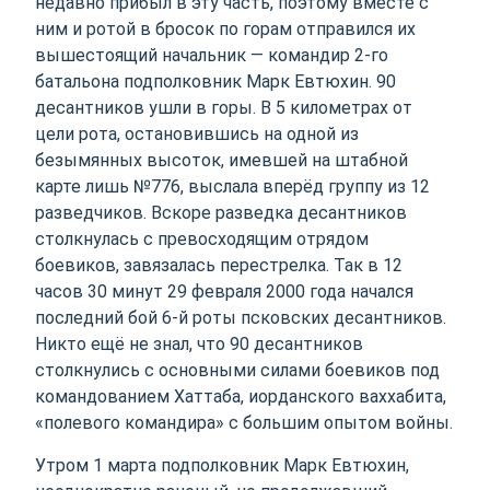
недавно прибыл в эту часть, поэтому вместе с
ним и ротой в бросок по горам отправился их
вышестоящий начальник — командир 2-го
батальона подполковник Марк Евтюхин. 90
десантников ушли в горы. В 5 километрах от
цели рота, остановившись на одной из
безымянных высоток, имевшей на штабной
карте лишь №776, выслала вперёд группу из 12
разведчиков. Вскоре разведка десантников
столкнулась с превосходящим отрядом
боевиков, завязалась перестрелка. Так в 12
часов 30 минут 29 февраля 2000 года начался
последний бой 6-й роты псковских десантников.
Никто ещё не знал, что 90 десантников
столкнулись с основными силами боевиков под
командованием Хаттаба, иорданского ваххабита,
«полевого командира» с большим опытом войны.
Утром 1 марта подполковник Марк Евтюхин,