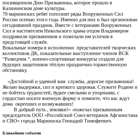
посвященном Дню Призывника, которое прошло в
Калининском доме культуры.
70 мариинских ребят пополнят ряды Вооруженных Сил
России осенью этого года. Именно для них и был организован
сегодняшний праздник. Вместе с ветеранами Вооруженных
Сил и настоятелем Никольского храма отцом Владимиром
поздравили призывников и пожелали им успехов в
предстоящей службе.
Вокальные номера в исполнении представителей творческих
коллективов ДК, показательные выступление членов ВСК
“Разведчик “, военно-спортивные конкурсы создали для
будущих защитников тёплую празднично-торжественную
обстановку.
«Достойной и удачной вам службы, дорогие призывники!
Желаю выдержки, сил и крепкого здоровья. Служите Родине и
не бойтесь трудностей, будьте смелыми и упорными, с
гордостью носите военную форму и помните, что вас ждут
дома окрепших и возмужавших!
В добрый путь , земляки!» -пожелал призывникам
председатель ООО «Российский Союз ветеранов Афганистана
и СВО» города Мариинска Геннадий Тимофеевич.
Ближайшие события