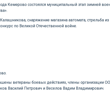
рода Кемерово состоялся муниципальный этап зимней вое
ва».
а Калашникова, снаряжение магазина автомата, стрельба из
онкурс по Великой Отечественной войне.
ово.
лашены ветераны боевых действиях, члены организации О
аков Василий Петрович и Веселов Вадим Владимирович.