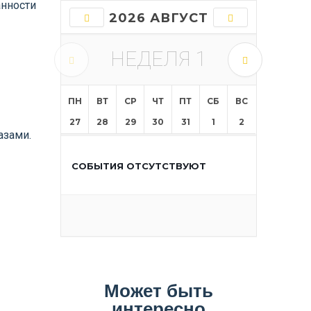
анности
2026 АВГУСТ
НЕДЕЛЯ
1
ПН
ВТ
СР
ЧТ
ПТ
СБ
ВС
27
28
29
30
31
1
2
азами.
СОБЫТИЯ ОТСУТСТВУЮТ
Может быть
интересно