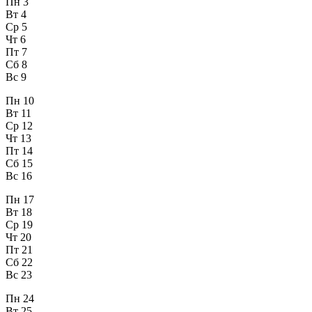
Пн
3
Вт
4
Ср
5
Чт
6
Пт
7
Сб
8
Вс
9
Пн
10
Вт
11
Ср
12
Чт
13
Пт
14
Сб
15
Вс
16
Пн
17
Вт
18
Ср
19
Чт
20
Пт
21
Сб
22
Вс
23
Пн
24
Вт
25