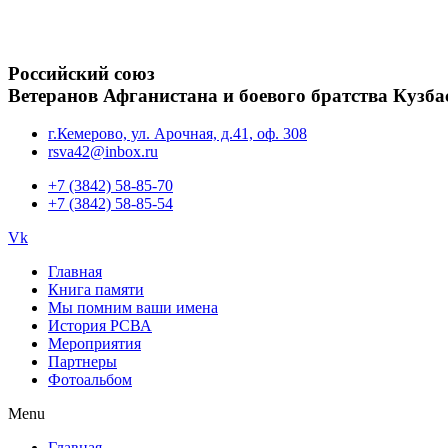
Российский союз
Ветеранов Афганистана и боевого братства Кузба
г.Кемерово, ул. Арочная, д.41, оф. 308
rsva42@inbox.ru
+7 (3842) 58-85-70
+7 (3842) 58-85-54
Vk
Главная
Книга памяти
Мы помним ваши имена
История РСВА
Мероприятия
Партнеры
Фотоальбом
Menu
Главная