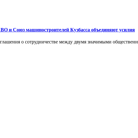
СВО и Союз машиностроителей Кузбасса объединяют усилия
 соглашения о сотрудничестве между двумя значимыми обществе