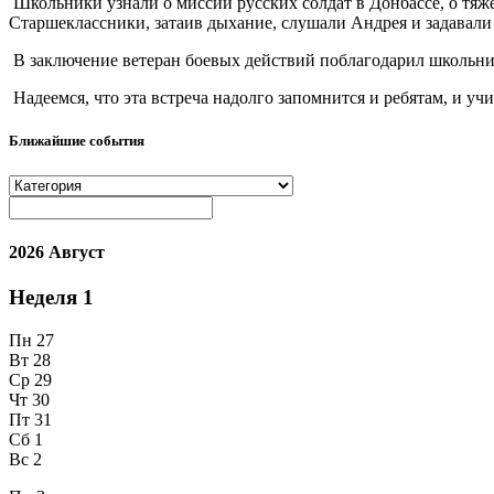
Школьники узнали о миссии русских солдат в Донбассе, о тя
Старшеклассники, затаив дыхание, слушали Андрея и задавали
В заключение ветеран боевых действий поблагодарил школьни
Надеемся, что эта встреча надолго запомнится и ребятам, и уч
Ближайшие события
2026 Август
Неделя
1
Пн
27
Вт
28
Ср
29
Чт
30
Пт
31
Сб
1
Вс
2