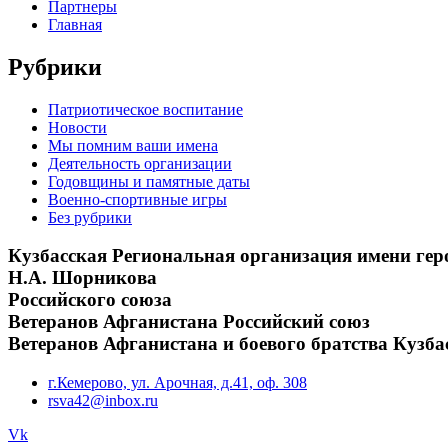
Партнеры
Главная
Рубрики
Патриотическое воспитание
Новости
Мы помним ваши имена
Деятельность организации
Годовщины и памятные даты
Военно-спортивные игры
Без рубрики
Кузбасская Региональная организация имени гер
Н.А. Шорникова
Российского союза
Ветеранов Афганистана Российский союз
Ветеранов Афганистана и боевого братства Кузба
г.Кемерово, ул. Арочная, д.41, оф. 308
rsva42@inbox.ru
Vk