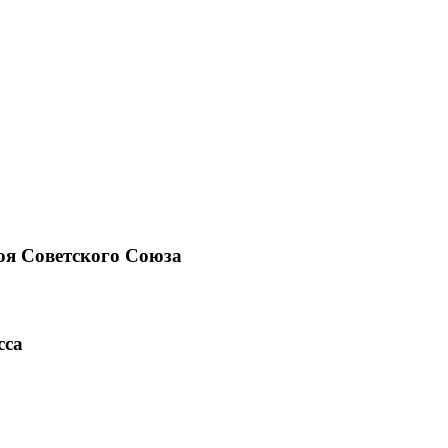
оя Советского Союза
сса