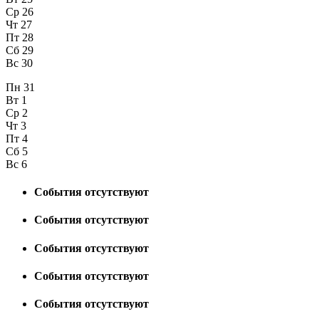
Ср
26
Чт
27
Пт
28
Сб
29
Вс
30
Пн
31
Вт
1
Ср
2
Чт
3
Пт
4
Сб
5
Вс
6
События отсутствуют
События отсутствуют
События отсутствуют
События отсутствуют
События отсутствуют