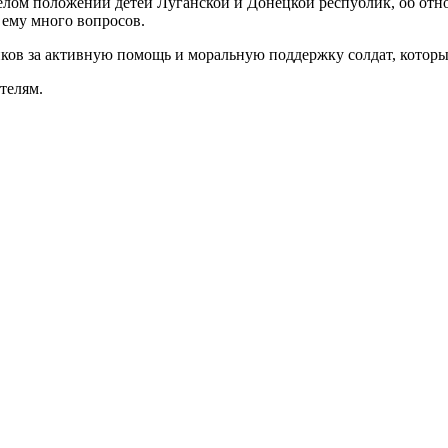
желом положении детей Луганской и Донецкой республик, об от
 ему много вопросов.
ков за активную помощь и моральную поддержку солдат, котор
ителям.