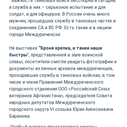
Важность танковых войск бесспорна и сегодня,
а служба в них – серьезное испытание и для
солдат, и для офицеров. В России очень много
мужчин, прошедших службу в танковых частях и
соединениях СА и ВС РФ. Есть такие и в нашем
городе Междуреченске.
На выставке
“Броня крепка, и танки наши
быстры
“, представленной в зале воинской
славы, посетители смогли увидеть фотографии и
документы из личных архивов междуреченцев,
проходивших службу в танковых войсках, в том
числе и члена Правления Междуреченского
городского отделения ООО «Российский Союз
ветеранов Афганистана», председателя Совета
народных депутатов Междуреченского
городского округа VI созыва Юрия Алексеевича
Баранова.
Особый интерес представляют макеты