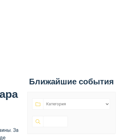
Ближайшие события
ара
аины. За
оде