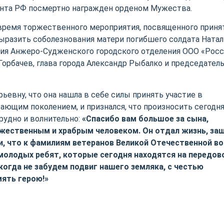
ента РФ посмертно награжден орденом Мужества.
 время торжественного мероприятия, посвященного прин
разить соболезнования матери погибшего солдата Натал
ия Анжеро-Судженского городского отделения ООО «Рос
орбачев, глава города Александр Рыбалко и председател
ьевну, что она нашла в себе силы принять участие в
ющим поколением, и признался, что произносить сегодня
рудно и волнительно:
«Спасибо вам большое за сына,
ужественным и храбрым человеком. Он отдал жизнь, з
и, что к фамилиям ветеранов Великой Отечественной во
молодых ребят, которые сегодня находятся на передов
когда не забудем подвиг нашего земляка, с честью
мять герою!»