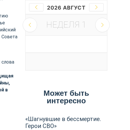
2026 АВГУСТ
ятию
НЕДЕЛЯ
1
ье
сийский
ь Совета
 слова
ащищая
йны,
ой в
Может быть
интересно
«Шагнувшие в бессмертие.
Герои СВО»